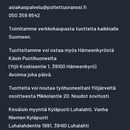
asiakaspalvelu@poltettuoranssi.fi
050 359 8542
Toimitamme verkkokaupasta tuotteita kaikkialle
Suomeen.
Tuotteitamme voi ostaa myös Hämeenkyröstä
Käsin Puotihuoneelta
(
Yrjö Koskisentie 1, 39100 Hämeenkyrö
)
Avoinna joka päivä.
Tuotteita voi noutaa työhuoneeltani Ylöjärveltä
osoitteesta Mikkolantie 20. Noudot sovitusti.
Kesäisin myyntiä Kyläpuoti Luhalahti, Vanha
Niemen Kyläpuoti
Luhalahdentie 1991, 39410 Luhalahti