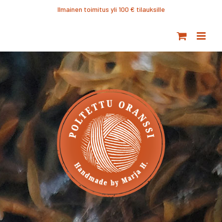
Ohita
Ilmainen toimitus yli 100 € tilauksille