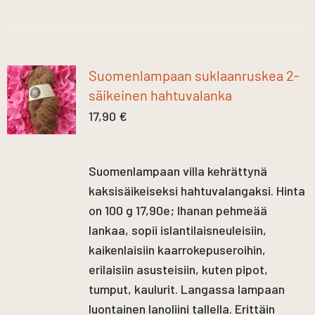
Suomenlampaan suklaanruskea 2-
säikeinen hahtuvalanka
17,90
€
Suomenlampaan villa kehrättynä
kaksisäikeiseksi hahtuvalangaksi. Hinta
on 100 g 17,90e; Ihanan pehmeää
lankaa, sopii islantilaisneuleisiin,
kaikenlaisiin kaarrokepuseroihin,
erilaisiin asusteisiin, kuten pipot,
tumput, kaulurit. Langassa lampaan
luontainen lanoliini tallella. Erittäin