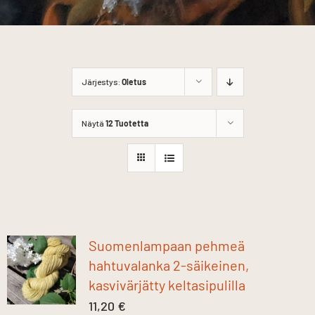
Järjestys:
Oletus
Näytä
12 Tuotetta
Suomenlampaan pehmeä
hahtuvalanka 2-säikeinen,
kasvivärjätty keltasipulilla
11,20
€