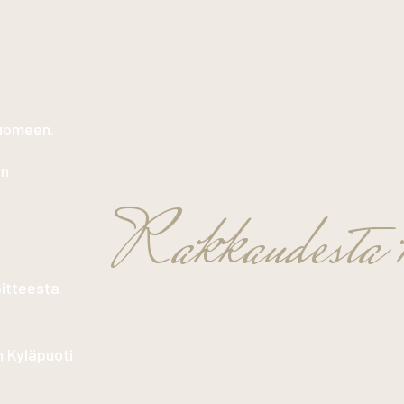
Suomeen.
in
Rakkaudesta k
oitteesta
n Kyläpuoti