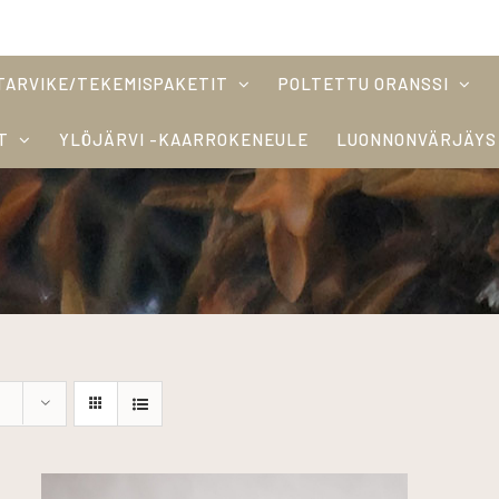
TARVIKE/TEKEMISPAKETIT
POLTETTU ORANSSI
T
YLÖJÄRVI -KAARROKENEULE
LUONNONVÄRJÄYS