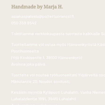
Handmade by Marja H.
asiakaspalvelu@poltettuoranssi.fi
050 359 8542
Toimitamme verkkokaupasta tuotteita kaikkialle 
Tuotteitamme voi ostaa myös Hämeenkyröstä Käs
Puotihuoneelta
(
Yrjö Koskisentie 1, 39100 Hämeenkyrö
)
Avoinna joka päivä.
Tuotteita voi noutaa työhuoneeltani Ylöjärveltä os
Mikkolantie 20. Noudot sovitusti.
Kesäisin myyntiä Kyläpuoti Luhalahti, Vanha Nieme
Luhalahdentie 1991, 39410 Luhalahti