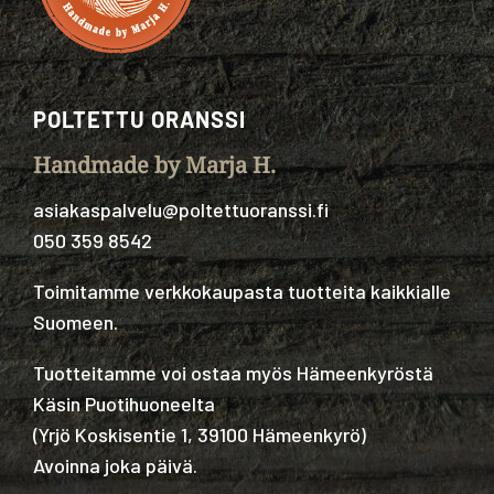
POLTETTU ORANSSI
Handmade by Marja H.
asiakaspalvelu@poltettuoranssi.fi
050 359 8542
Toimitamme verkkokaupasta tuotteita kaikkialle
Suomeen.
Tuotteitamme voi ostaa myös Hämeenkyröstä
Käsin Puotihuoneelta
(
Yrjö Koskisentie 1, 39100 Hämeenkyrö
)
Avoinna joka päivä.