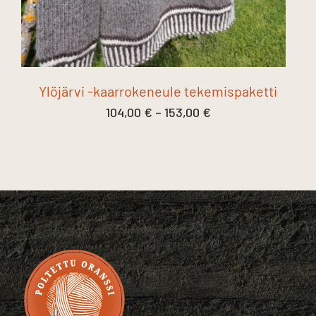
Ylöjärvi -kaarrokeneule tekemispaketti
Hintaluokka:
104,00
€
–
153,00
€
104,00 €
-
153,00 €