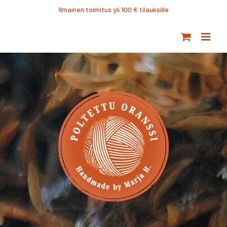
Ohita
Ilmainen toimitus yli 100 € tilauksille