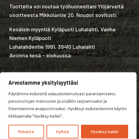
Tuotteita voi noutaa työhuoneeltani Ylöjärveltä
osoitteesta Mikkolantie 20. Noudot sovitusti.
Kesäisin myyntiä Kyläpuoti Luhalahti, Vanha
Niemen Kyläpuoti
Luhalahdentie 1991, 39410 Luhalahti
Avoinna kesä – elokuussa:
Arvostamme yksityisyyttäsi
Käytämme evästeitä selauskokemuksesi parantamiseksi,
Tietosuojaseloste
personoitujen mainosten ja sisällön tarjoamiseksi ja
liikenteemme analysoimiseksi. Hyväksyt evästeidemme käytön
klikkaamalla ”Hyväksy kaikki”.
Mukauta
Hylkää
Hyväksy kaikki
Kotisivut yritykselle:
Velhovisio