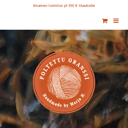
Ohita
Ilmainen toimitus yli 100 € tilauksille