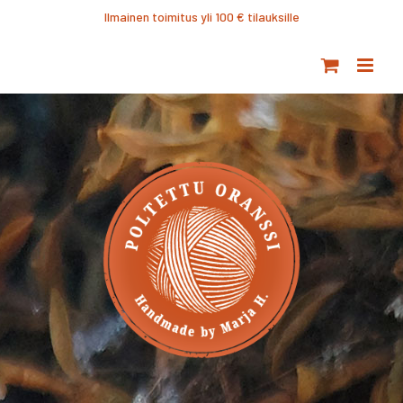
Ohita
Ilmainen toimitus yli 100 € tilauksille