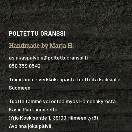
POLTETTU ORANSSI
Handmade by Marja H.
asiakaspalvelu@poltettuoranssi.fi
050 359 8542
Toimitamme verkkokaupasta tuotteita kaikkialle
Suomeen.
Tuotteitamme voi ostaa myös Hämeenkyröstä
Käsin Puotihuoneelta
(
Yrjö Koskisentie 1, 39100 Hämeenkyrö
)
Avoinna joka päivä.