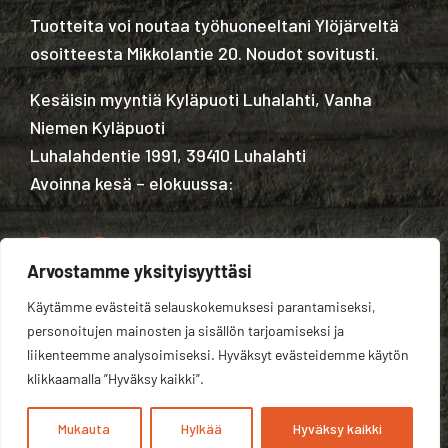
Tuotteita voi noutaa työhuoneeltani Ylöjärveltä
osoitteesta Mikkolantie 20. Noudot sovitusti.
Kesäisin myyntiä Kyläpuoti Luhalahti, Vanha
Niemen Kyläpuoti
Luhalahdentie 1991, 39410 Luhalahti
Avoinna kesä – elokuussa:
Arvostamme yksityisyyttäsi
Käytämme evästeitä selauskokemuksesi parantamiseksi,
Tietosuojaseloste
personoitujen mainosten ja sisällön tarjoamiseksi ja
liikenteemme analysoimiseksi. Hyväksyt evästeidemme käytön
klikkaamalla ”Hyväksy kaikki”.
Mukauta
Hylkää
Hyväksy kaikki
Kotisivut yritykselle:
Velhovisio