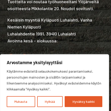
Tuotteita voi noutaa työhuoneeltani Ylöjärveltä
osoitteesta Mikkolantie 20. Noudot sovitusti.
Kesäisin myyntiä Kyläpuoti Luhalahti, Vanha
Niemen Kyläpuoti
Luhalahdentie 1991, 39410 Luhalahti
Avoinna kesä – elokuussa:
Arvostamme yksityisyyttäsi
Käytämme evästeitä selauskokemuksesi parantamiseksi,
Tietosuojaseloste
personoitujen mainosten ja sisällön tarjoamiseksi ja
liikenteemme analysoimiseksi. Hyväksyt evästeidemme käytön
klikkaamalla ”Hyväksy kaikki”.
Mukauta
Hylkää
Hyväksy kaikki
Kotisivut yritykselle:
Velhovisio