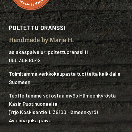
POLTETTU ORANSSI
Handmade by Marja H.
asiakaspalvelu@poltettuoranssi.fi
050 359 8542
Toimitamme verkkokaupasta tuotteita kaikkialle
Suomeen.
Tuotteitamme voi ostaa myös Hämeenkyröstä
Käsin Puotihuoneelta
(
Yrjö Koskisentie 1, 39100 Hämeenkyrö
)
Avoinna joka päivä.