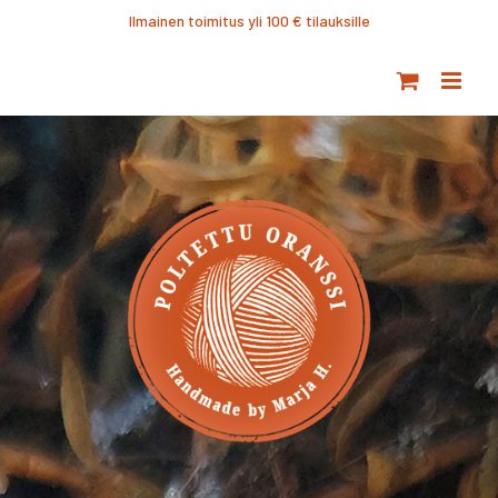
Ohita
Ilmainen toimitus yli 100 € tilauksille