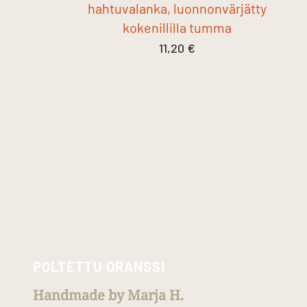
hahtuvalanka, luonnonvärjätty
kokenillilla tumma
11,20
€
POLTETTU ORANSSI
Handmade by Marja H.