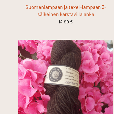
Suomenlampaan ja texel-lampaan 3-
säikeinen karstavillalanka
14,90
€