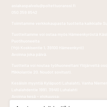
asiakaspalvelu@poltettuoranssi.fi
050 359 8542
Toimitamme verkkokaupasta tuotteita kaikkialle 
Tuotteitamme voi ostaa myös Hämeenkyröstä Käs
Puotihuoneelta
(
Yrjö Koskisentie 1, 39100 Hämeenkyrö
)
Avoinna joka päivä.
Tuotteita voi noutaa työhuoneeltani Ylöjärveltä os
Mikkolantie 20. Noudot sovitusti.
Kesäisin myyntiä Kyläpuoti Luhalahti, Vanha Nieme
Luhalahdentie 1991, 39410 Luhalahti
Avoinna kesä – elokuussa: