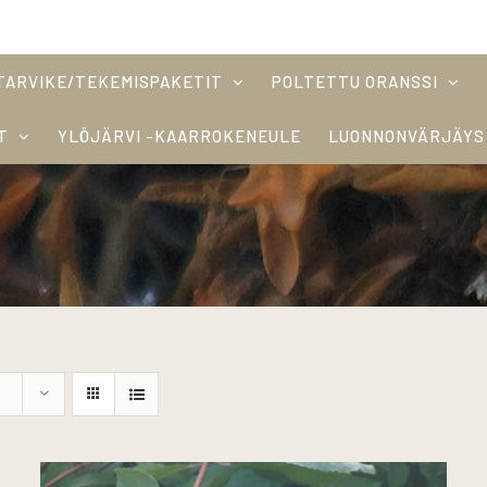
TARVIKE/TEKEMISPAKETIT
POLTETTU ORANSSI
T
YLÖJÄRVI -KAARROKENEULE
LUONNONVÄRJÄYS