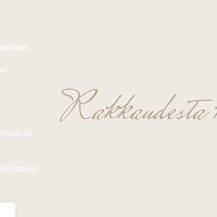
Suomeen.
in
Rakkaudesta k
oitteesta
n Kyläpuoti