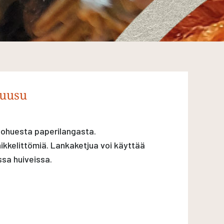
ruusu
 ohuesta paperilangasta.
ikkelittömiä. Lankaketjua voi käyttää
ssa huiveissa.