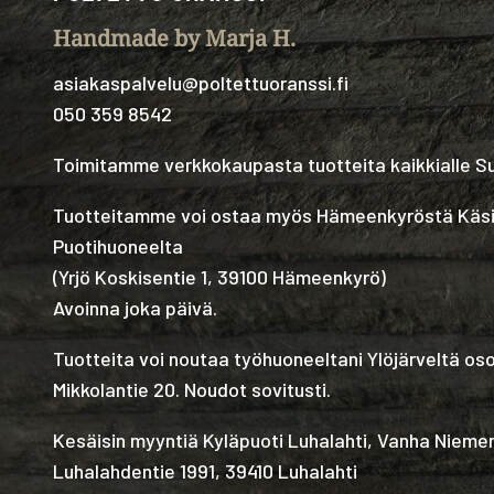
Handmade by Marja H.
asiakaspalvelu@poltettuoranssi.fi
050 359 8542
Toimitamme verkkokaupasta tuotteita kaikkialle 
Tuotteitamme voi ostaa myös Hämeenkyröstä Käs
Puotihuoneelta
(
Yrjö Koskisentie 1, 39100 Hämeenkyrö
)
Avoinna joka päivä.
Tuotteita voi noutaa työhuoneeltani Ylöjärveltä os
Mikkolantie 20. Noudot sovitusti.
Kesäisin myyntiä Kyläpuoti Luhalahti, Vanha Nieme
Luhalahdentie 1991, 39410 Luhalahti