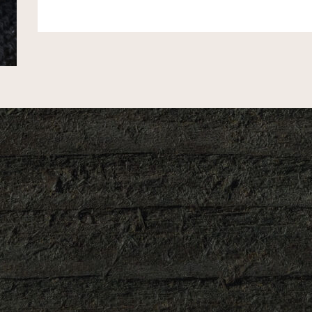
kittiruusu
määrä