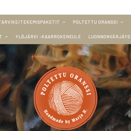
TARVIKE/TEKEMISPAKETIT
POLTETTU ORANSSI
T
YLÖJÄRVI -KAARROKENEULE
LUONNONVÄRJÄYS