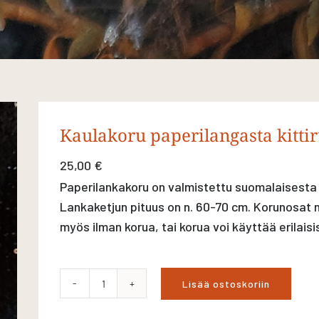
Kaulakoru paperilangasta kitti
25,00
€
Paperilankakoru on valmistettu suomalaisesta
Lankaketjun pituus on n. 60-70 cm. Korunosat n
myös ilman korua, tai korua voi käyttää erilaisi
Lisää ostoskoriin
Kaulakoru
paperilangasta