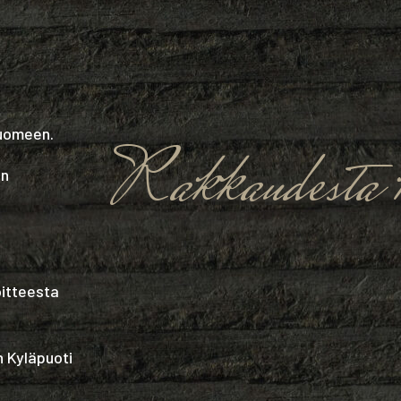
Suomeen.
Rakkaudesta k
in
oitteesta
n Kyläpuoti