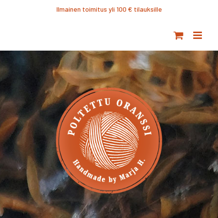
Ohita
Ilmainen toimitus yli 100 € tilauksille