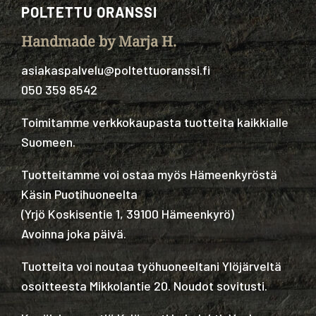
POLTETTU ORANSSI
Handmade by Marja H.
asiakaspalvelu@poltettuoranssi.fi
050 359 8542
Toimitamme verkkokaupasta tuotteita kaikkialle
Suomeen.
Tuotteitamme voi ostaa myös Hämeenkyröstä
Käsin Puotihuoneelta
(
Yrjö Koskisentie 1, 39100 Hämeenkyrö
)
Avoinna joka päivä.
Tuotteita voi noutaa työhuoneeltani Ylöjärveltä
osoitteesta Mikkolantie 20. Noudot sovitusti.