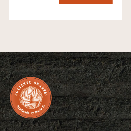
Seinämakramee
Kirstallipisara
määrä