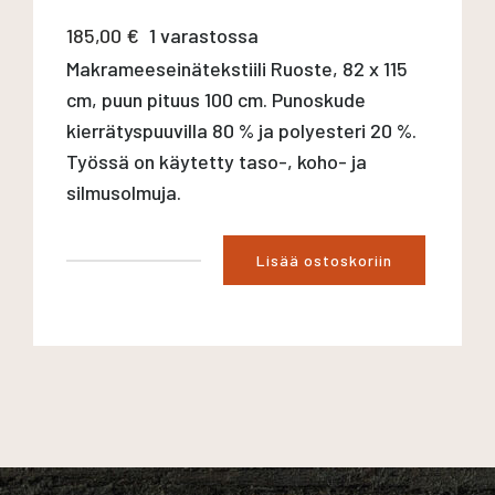
185,00
€
1 varastossa
Makrameeseinätekstiili Ruoste, 82 x 115
cm, puun pituus 100 cm. Punoskude
kierrätyspuuvilla 80 % ja polyesteri 20 %.
Työssä on käytetty taso-, koho- ja
silmusolmuja.
Lisää ostoskoriin
Seinämakramee
Ruoste
määrä