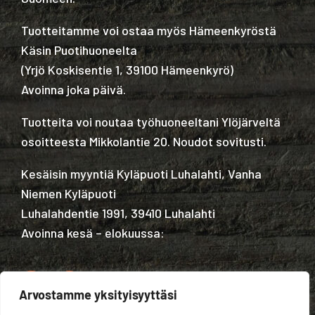
Tuotteitamme voi ostaa myös Hämeenkyröstä
Käsin Puotihuoneelta
(
Yrjö Koskisentie 1, 39100 Hämeenkyrö
)
Avoinna joka päivä.
Tuotteita voi noutaa työhuoneeltani Ylöjärveltä
osoitteesta Mikkolantie 20. Noudot sovitusti.
Kesäisin myyntiä Kyläpuoti Luhalahti, Vanha
Niemen Kyläpuoti
Luhalahdentie 1991, 39410 Luhalahti
Avoinna kesä – elokuussa:
Arvostamme yksityisyyttäsi