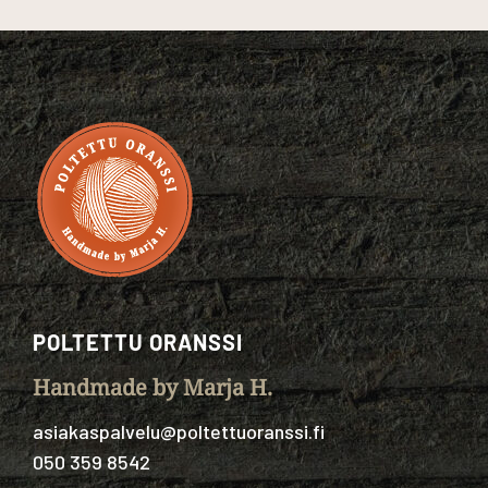
kokenillilla
määrä
POLTETTU ORANSSI
Handmade by Marja H.
asiakaspalvelu@poltettuoranssi.fi
050 359 8542