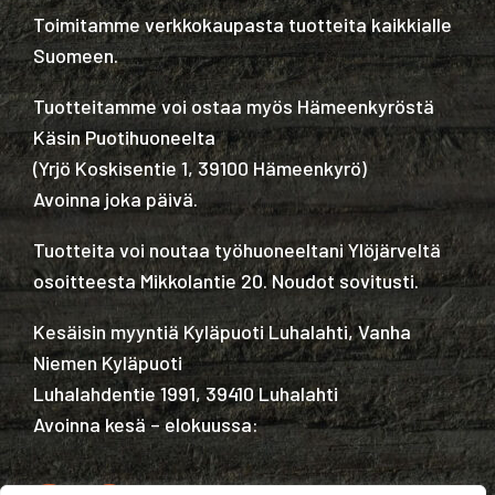
Toimitamme verkkokaupasta tuotteita kaikkialle
Suomeen.
Tuotteitamme voi ostaa myös Hämeenkyröstä
Käsin Puotihuoneelta
(
Yrjö Koskisentie 1, 39100 Hämeenkyrö
)
Avoinna joka päivä.
Tuotteita voi noutaa työhuoneeltani Ylöjärveltä
osoitteesta Mikkolantie 20. Noudot sovitusti.
Kesäisin myyntiä Kyläpuoti Luhalahti, Vanha
Niemen Kyläpuoti
Luhalahdentie 1991, 39410 Luhalahti
Avoinna kesä – elokuussa: