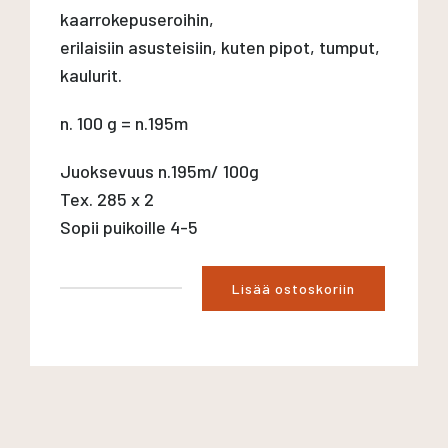
kaarrokepuseroihin,
erilaisiin asusteisiin, kuten pipot, tumput,
kaulurit.
n. 100 g = n.195m
Juoksevuus n.195m/ 100g
Tex. 285 x 2
Sopii puikoille 4-5
Lisää ostoskoriin
Suomenlampaan
pehmeä
hahtuvalanka
2-
säikeinen
luonnonvärjätty