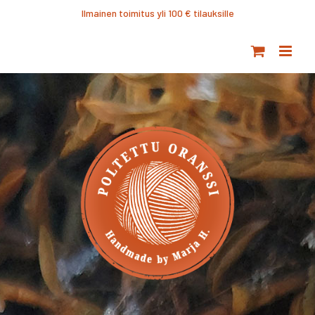
Ohita
Ilmainen toimitus yli 100 € tilauksille