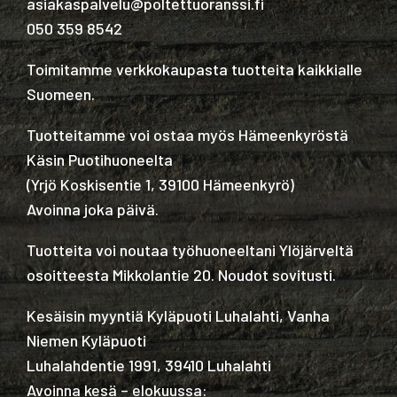
asiakaspalvelu@poltettuoranssi.fi
050 359 8542
Toimitamme verkkokaupasta tuotteita kaikkialle
Suomeen.
Tuotteitamme voi ostaa myös Hämeenkyröstä
Käsin Puotihuoneelta
(
Yrjö Koskisentie 1, 39100 Hämeenkyrö
)
Avoinna joka päivä.
Tuotteita voi noutaa työhuoneeltani Ylöjärveltä
osoitteesta Mikkolantie 20. Noudot sovitusti.
Kesäisin myyntiä Kyläpuoti Luhalahti, Vanha
Niemen Kyläpuoti
Luhalahdentie 1991, 39410 Luhalahti
Avoinna kesä – elokuussa: