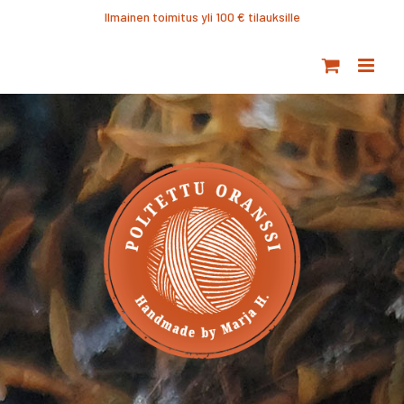
Ohita
Ilmainen toimitus yli 100 € tilauksille