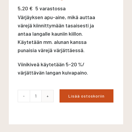
5,20
€
5 varastossa
Värjäyksen apu-aine, mikä auttaa
värejä kiinnittymään tasaisesti ja
antaa langalle kauniin kiillon.
Käytetään mm. alunan kanssa
punaisia värejä värjättäessä.
Viinikiveä käytetään 5-20 %/
värjättävän langan kuivapaino.
Lisää ostoskoriin
Viinikivi
100g
määrä