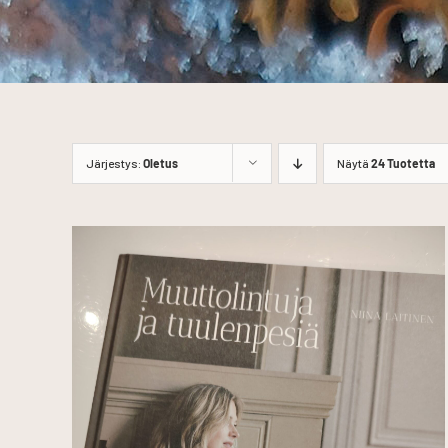
Järjestys:
Oletus
Näytä
24 Tuotetta