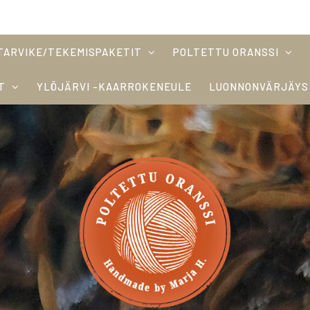
TARVIKE/TEKEMISPAKETIT
POLTETTU ORANSSI
T
YLÖJÄRVI -KAARROKENEULE
LUONNONVÄRJÄYS