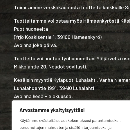
Toimitamme verkkokaupasta tuotteita kaikkialle 
Tuotteitamme voi ostaa myös Hämeenkyröstä Käs
Puotihuoneelta
(
Yrjö Koskisentie 1, 39100 Hämeenkyrö
)
Avoinna joka päivä.
Tuotteita voi noutaa työhuoneeltani Ylöjärveltä os
Mikkolantie 20. Noudot sovitusti.
Kesäisin myyntiä Kyläpuoti Luhalahti, Vanha Nieme
Luhalahdentie 1991, 39410 Luhalahti
Avoinna kesä – elokuussa:
Arvostamme yksityisyyttäsi
Käytämme evästeitä selauskokemuksesi parantamiseksi,
personoitujen mainosten ja sisällön tarjoamiseksi ja