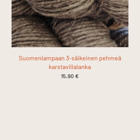
Suomenlampaan 3-säikeinen pehmeä
karstavillalanka
15,90
€