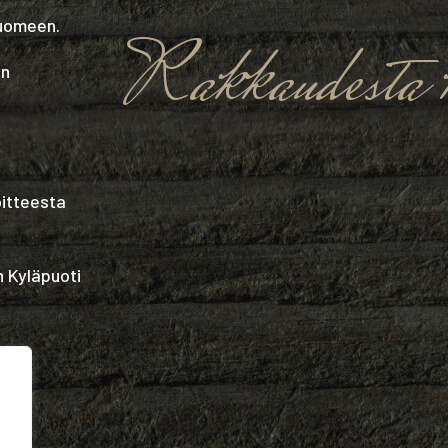
Suomeen.
Rakkaudesta k
in
oitteesta
n Kyläpuoti