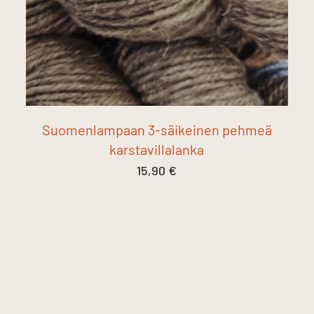
Suomenlampaan 3-säikeinen pehmeä
karstavillalanka
15,90
€