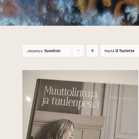
Järjestys:
Suosituin
Näytä
12 Tuotetta