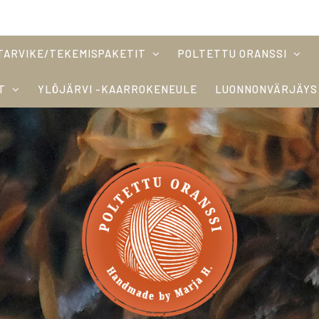
TARVIKE/TEKEMISPAKETIT
POLTETTU ORANSSI
T
YLÖJÄRVI -KAARROKENEULE
LUONNONVÄRJÄYS