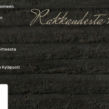
Suomeen.
Rakkaudesta k
in
oitteesta
n Kyläpuoti