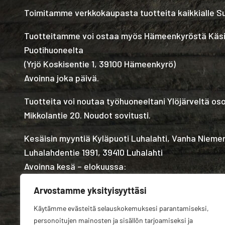
Toimitamme verkkokaupasta tuotteita kaikkialle 
Tuotteitamme voi ostaa myös Hämeenkyröstä Käs
Puotihuoneelta
(
Yrjö Koskisentie 1, 39100 Hämeenkyrö
)
Avoinna joka päivä.
Tuotteita voi noutaa työhuoneeltani Ylöjärveltä os
Mikkolantie 20. Noudot sovitusti.
Kesäisin myyntiä Kyläpuoti Luhalahti, Vanha Nieme
Luhalahdentie 1991, 39410 Luhalahti
Avoinna kesä – elokuussa:
Arvostamme yksityisyyttäsi
Käytämme evästeitä selauskokemuksesi parantamiseksi,
personoitujen mainosten ja sisällön tarjoamiseksi ja