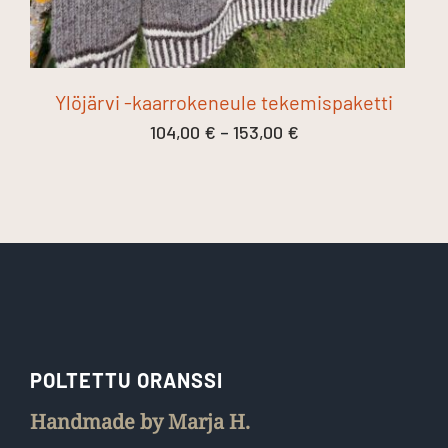
Ylöjärvi -kaarrokeneule tekemispaketti
Hintaluokka:
104,00
€
–
153,00
€
104,00 €
-
153,00 €
POLTETTU ORANSSI
Handmade by Marja H.