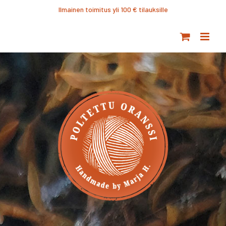
Ohita
Ilmainen toimitus yli 100 € tilauksille