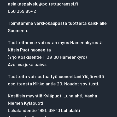
asiakaspalvelu@poltettuoranssi.fi
050 359 8542
Toimitamme verkkokaupasta tuotteita kaikkialle
Suomeen.
Tuotteitamme voi ostaa myös Hämeenkyröstä
Käsin Puotihuoneelta
(
Yrjö Koskisentie 1, 39100 Hämeenkyrö
)
Avoinna joka päivä.
Tuotteita voi noutaa työhuoneeltani Ylöjärveltä
osoitteesta Mikkolantie 20. Noudot sovitusti.
Kesäisin myyntiä Kyläpuoti Luhalahti, Vanha
Niemen Kyläpuoti
Luhalahdentie 1991, 39410 Luhalahti