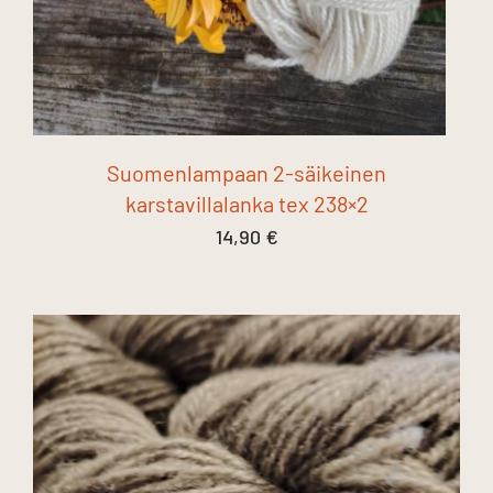
Suomenlampaan 2-säikeinen
karstavillalanka tex 238×2
14,90
€