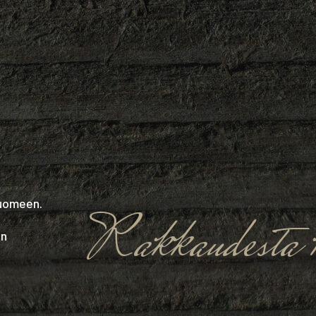
Suomeen.
Rakkaudesta k
in