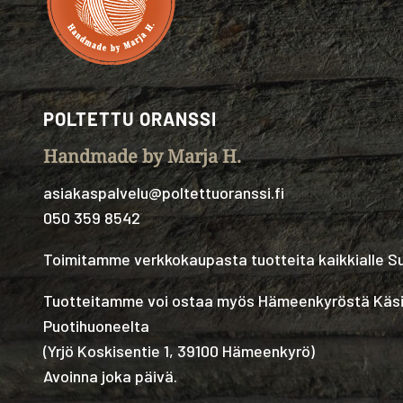
POLTETTU ORANSSI
Handmade by Marja H.
asiakaspalvelu@poltettuoranssi.fi
050 359 8542
Toimitamme verkkokaupasta tuotteita kaikkialle 
Tuotteitamme voi ostaa myös Hämeenkyröstä Käs
Puotihuoneelta
(
Yrjö Koskisentie 1, 39100 Hämeenkyrö
)
Avoinna joka päivä.