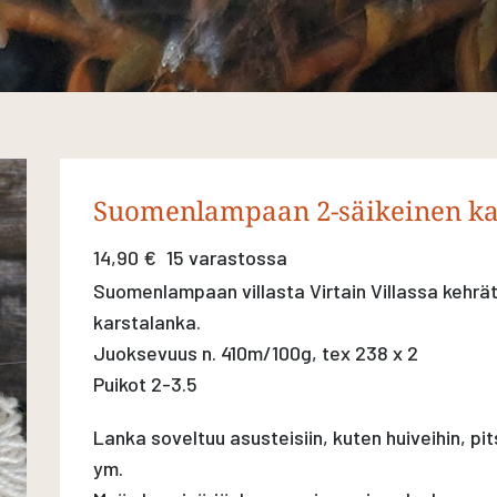
Suomenlampaan 2-säikeinen kar
14,90
€
15 varastossa
Suomenlampaan villasta Virtain Villassa kehrä
karstalanka.
Juoksevuus n. 410m/100g, tex 238 x 2
Puikot 2-3.5
Lanka soveltuu asusteisiin, kuten huiveihin, pitsi
ym.