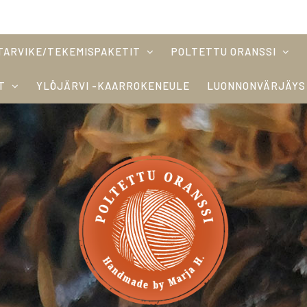
TARVIKE/TEKEMISPAKETIT
POLTETTU ORANSSI
T
YLÖJÄRVI -KAARROKENEULE
LUONNONVÄRJÄYS