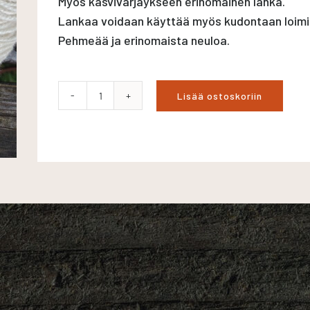
Myös kasvivärjäykseen erinomainen lanka.
Lankaa voidaan käyttää myös kudontaan loimi
Pehmeää ja erinomaista neuloa.
Lisää ostoskoriin
Suomenlampaan
2-
säikeinen
karstavillalanka
tex
238x2
määrä