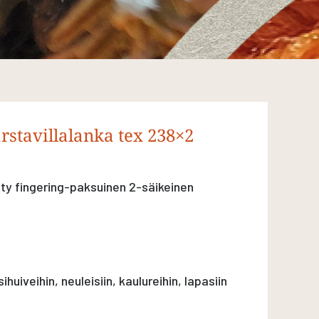
stavillalanka tex 238×2
tty fingering-paksuinen 2-säikeinen
huiveihin, neuleisiin, kaulureihin, lapasiin