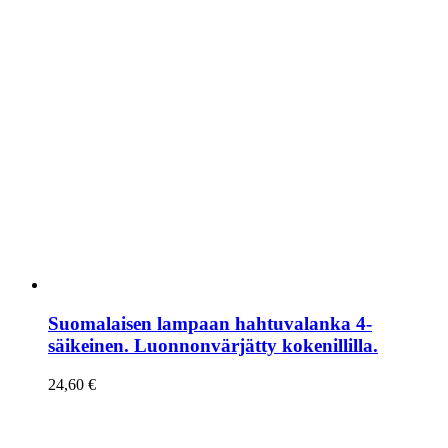
Suomalaisen lampaan hahtuvalanka 4-
säikeinen. Luonnonvärjätty kokenillilla.
24,60
€