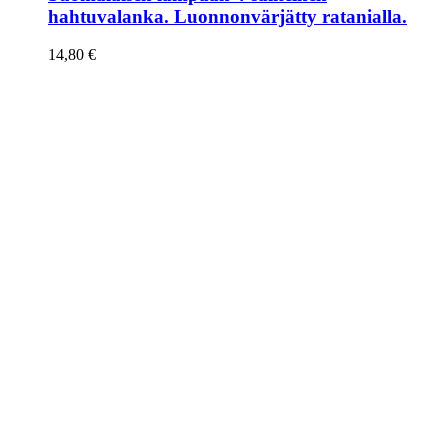
hahtuvalanka. Luonnonvärjätty ratanialla.
14,80
€