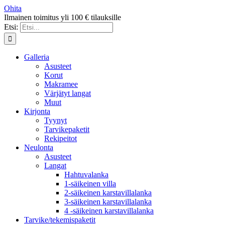
Ohita
Ilmainen toimitus yli 100 € tilauksille
Etsi:
Galleria
Asusteet
Korut
Makramee
Värjätyt langat
Muut
Kirjonta
Tyynyt
Tarvikepaketit
Rekipeitot
Neulonta
Asusteet
Langat
Hahtuvalanka
1-säikeinen villa
2-säikeinen karstavillalanka
3-säikeinen karstavillalanka
4 -säikeinen karstavillalanka
Tarvike/tekemispaketit