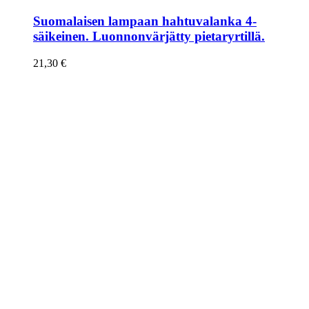
Suomalaisen lampaan hahtuvalanka 4-
säikeinen. Luonnonvärjätty pietaryrtillä.
21,30
€