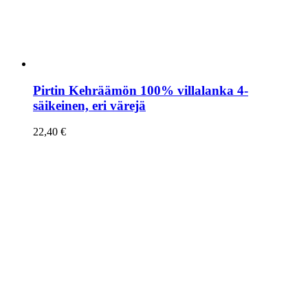
Pirtin Kehräämön 100% villalanka 4-
säikeinen, eri värejä
22,40
€