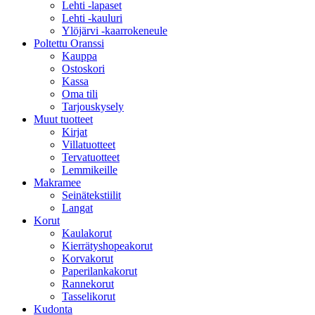
Lehti -lapaset
Lehti -kauluri
Ylöjärvi -kaarrokeneule
Poltettu Oranssi
Kauppa
Ostoskori
Kassa
Oma tili
Tarjouskysely
Muut tuotteet
Kirjat
Villatuotteet
Tervatuotteet
Lemmikeille
Makramee
Seinätekstiilit
Langat
Korut
Kaulakorut
Kierrätyshopeakorut
Korvakorut
Paperilankakorut
Rannekorut
Tasselikorut
Kudonta