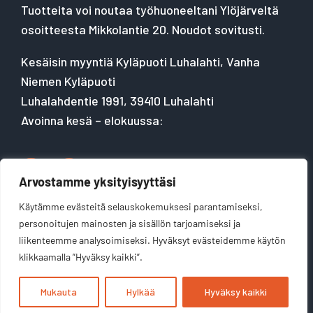
Tuotteita voi noutaa työhuoneeltani Ylöjärveltä
osoitteesta Mikkolantie 20. Noudot sovitusti.
Kesäisin myyntiä Kyläpuoti Luhalahti, Vanha
Niemen Kyläpuoti
Luhalahdentie 1991, 39410 Luhalahti
Avoinna kesä – elokuussa:
Arvostamme yksityisyyttäsi
Käytämme evästeitä selauskokemuksesi parantamiseksi,
Tietosuojaseloste
personoitujen mainosten ja sisällön tarjoamiseksi ja
liikenteemme analysoimiseksi. Hyväksyt evästeidemme käytön
klikkaamalla ”Hyväksy kaikki”.
Mukauta
Hylkää
Hyväksy kaikki
Kotisivut yritykselle:
Velhovisio