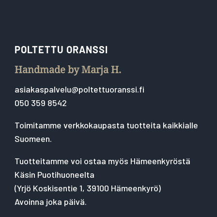
POLTETTU ORANSSI
Handmade by Marja H.
asiakaspalvelu@poltettuoranssi.fi
050 359 8542
Toimitamme verkkokaupasta tuotteita kaikkialle
Suomeen.
Tuotteitamme voi ostaa myös Hämeenkyröstä
Käsin Puotihuoneelta
(
Yrjö Koskisentie 1, 39100 Hämeenkyrö
)
Avoinna joka päivä.