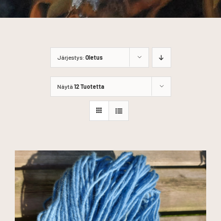
Järjestys:
Oletus
Näytä
12 Tuotetta