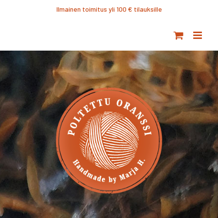
Ohita
Ilmainen toimitus yli 100 € tilauksille