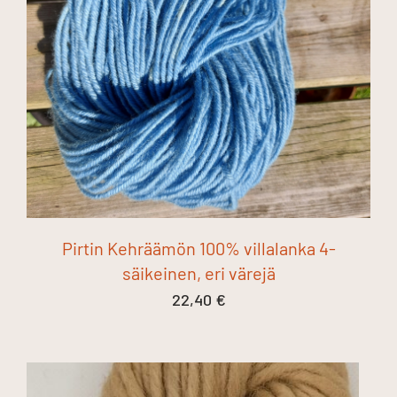
Pirtin Kehräämön 100% villalanka 4-
säikeinen, eri värejä
22,40
€