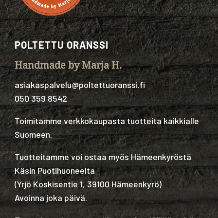
POLTETTU ORANSSI
Handmade by Marja H.
asiakaspalvelu@poltettuoranssi.fi
050 359 8542
Toimitamme verkkokaupasta tuotteita kaikkialle
Suomeen.
Tuotteitamme voi ostaa myös Hämeenkyröstä
Käsin Puotihuoneelta
(
Yrjö Koskisentie 1, 39100 Hämeenkyrö
)
Avoinna joka päivä.