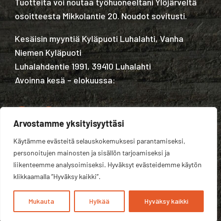
Tuotteita voi noutaa työhuoneeltani Ylöjärveltä
osoitteesta Mikkolantie 20. Noudot sovitusti.
Kesäisin myyntiä Kyläpuoti Luhalahti, Vanha
Niemen Kyläpuoti
Luhalahdentie 1991, 39410 Luhalahti
Avoinna kesä – elokuussa:
Arvostamme yksityisyyttäsi
Käytämme evästeitä selauskokemuksesi parantamiseksi,
Tietosuojaseloste
personoitujen mainosten ja sisällön tarjoamiseksi ja
liikenteemme analysoimiseksi. Hyväksyt evästeidemme käytön
klikkaamalla ”Hyväksy kaikki”.
Mukauta
Hylkää
Hyväksy kaikki
Kotisivut yritykselle:
Velhovisio