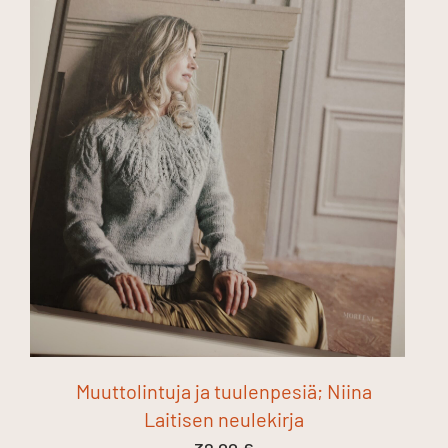
Muuttolintuja ja tuulenpesiä; Niina
Laitisen neulekirja