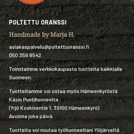
POLTETTU ORANSSI
Handmade by Marja H.
asiakaspalvelu@poltettuoranssi.fi
050 359 8542
Toimitamme verkkokaupasta tuotteita kaikkialle
Suomeen.
Tuotteitamme voi ostaa myös Hämeenkyröstä
Käsin Puotihuoneelta
(
Yrjö Koskisentie 1, 39100 Hämeenkyrö
)
Avoinna joka päivä.
Tuotteita voi noutaa työhuoneeltani Ylöjärveltä