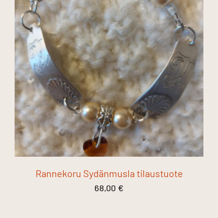
Rannekoru Sydänmusla tilaustuote
68,00
€