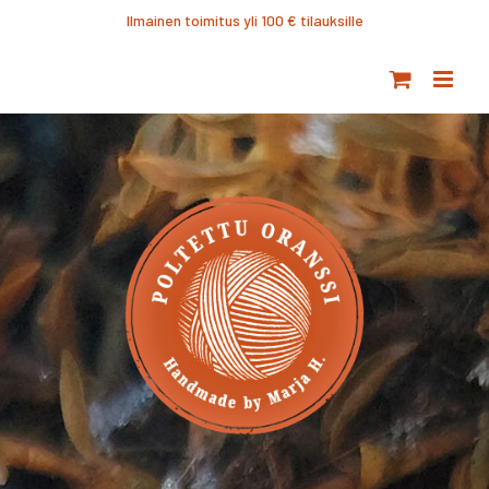
Ohita
Ilmainen toimitus yli 100 € tilauksille