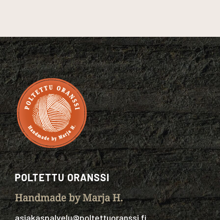
POLTETTU ORANSSI
Handmade by Marja H.
asiakaspalvelu@poltettuoranssi.fi