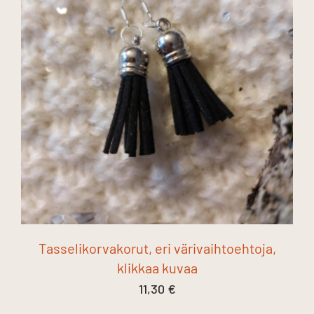
Tasselikorvakorut, eri värivaihtoehtoja,
klikkaa kuvaa
11,30
€