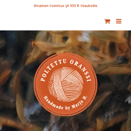
Ohita
Ilmainen toimitus yli 100 € tilauksille