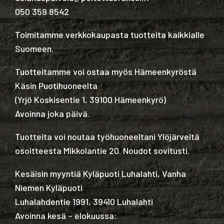
050 359 8542
Toimitamme verkkokaupasta tuotteita kaikkialle
Suomeen.
Tuotteitamme voi ostaa myös Hämeenkyröstä
Käsin Puotihuoneelta
(
Yrjö Koskisentie 1, 39100 Hämeenkyrö
)
Avoinna joka päivä.
Tuotteita voi noutaa työhuoneeltani Ylöjärveltä
osoitteesta Mikkolantie 20. Noudot sovitusti.
Kesäisin myyntiä Kyläpuoti Luhalahti, Vanha
Niemen Kyläpuoti
Luhalahdentie 1991, 39410 Luhalahti
Avoinna kesä – elokuussa: