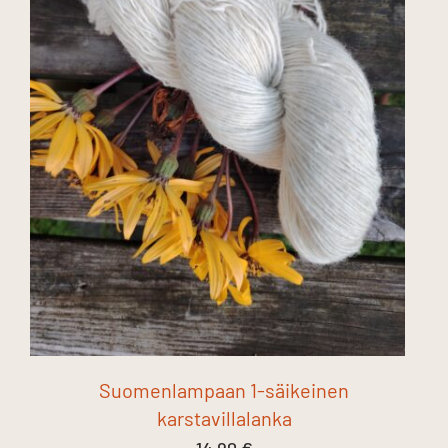
Suomenlampaan 1-säikeinen
karstavillalanka