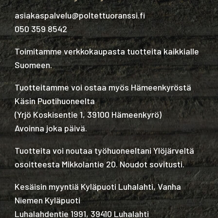
asiakaspalvelu@poltettuoranssi.fi
050 359 8542
Toimitamme verkkokaupasta tuotteita kaikkialle
Suomeen.
Tuotteitamme voi ostaa myös Hämeenkyröstä
Käsin Puotihuoneelta
(
Yrjö Koskisentie 1, 39100 Hämeenkyrö
)
Avoinna joka päivä.
Tuotteita voi noutaa työhuoneeltani Ylöjärveltä
osoitteesta Mikkolantie 20. Noudot sovitusti.
Kesäisin myyntiä Kyläpuoti Luhalahti, Vanha
Niemen Kyläpuoti
Luhalahdentie 1991, 39410 Luhalahti