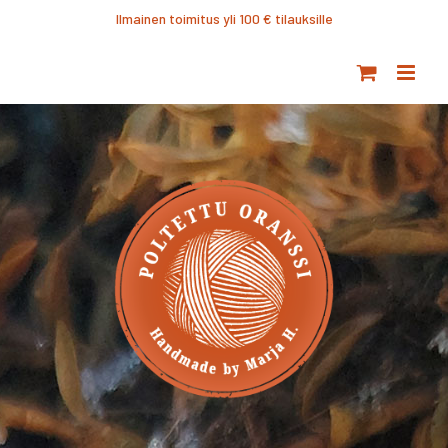
Ohita
Ilmainen toimitus yli 100 € tilauksille