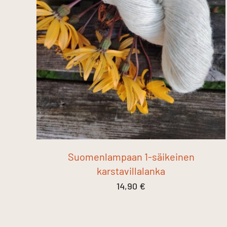
Suomenlampaan 1-säikeinen
karstavillalanka
14,90
€