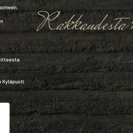
Suomeen.
Rakkaudesta k
in
oitteesta
n Kyläpuoti