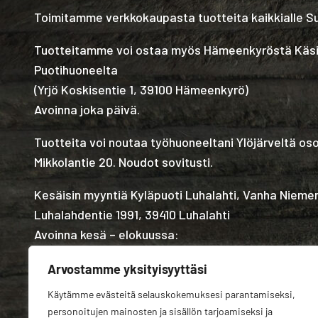
Toimitamme verkkokaupasta tuotteita kaikkialle 
Tuotteitamme voi ostaa myös Hämeenkyröstä Käs
Puotihuoneelta
(
Yrjö Koskisentie 1, 39100 Hämeenkyrö
)
Avoinna joka päivä.
Tuotteita voi noutaa työhuoneeltani Ylöjärveltä os
Mikkolantie 20. Noudot sovitusti.
Kesäisin myyntiä Kyläpuoti Luhalahti, Vanha Nieme
Luhalahdentie 1991, 39410 Luhalahti
Avoinna kesä – elokuussa:
Arvostamme yksityisyyttäsi
Käytämme evästeitä selauskokemuksesi parantamiseksi,
personoitujen mainosten ja sisällön tarjoamiseksi ja