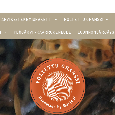
TARVIKE/TEKEMISPAKETIT
POLTETTU ORANSSI
T
YLÖJÄRVI -KAARROKENEULE
LUONNONVÄRJÄYS