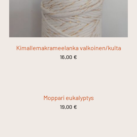
Kimallemakrameelanka valkoinen/kulta
16,00
€
Moppari eukalyptys
19,00
€