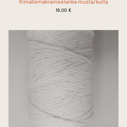
Kimallemakrameelanka musta/kulta
16,00
€