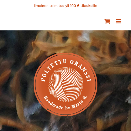
Ohita
Ilmainen toimitus yli 100 € tilauksille