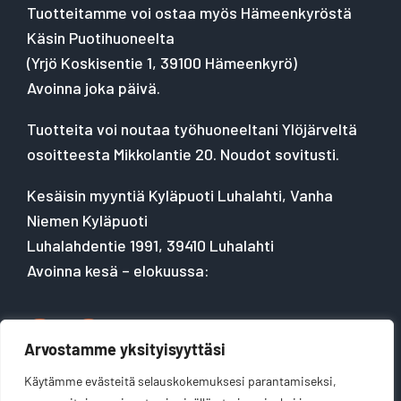
Tuotteitamme voi ostaa myös Hämeenkyröstä
Käsin Puotihuoneelta
(
Yrjö Koskisentie 1, 39100 Hämeenkyrö
)
Avoinna joka päivä.
Tuotteita voi noutaa työhuoneeltani Ylöjärveltä
osoitteesta Mikkolantie 20. Noudot sovitusti.
Kesäisin myyntiä Kyläpuoti Luhalahti, Vanha
Niemen Kyläpuoti
Luhalahdentie 1991, 39410 Luhalahti
Avoinna kesä – elokuussa:
Arvostamme yksityisyyttäsi
Käytämme evästeitä selauskokemuksesi parantamiseksi,