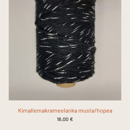
Kimallemakrameelanka musta/hopea
16,00
€