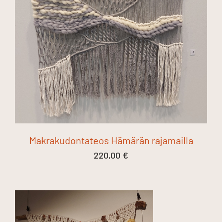
Makrakudontateos Hämärän rajamailla
220,00
€