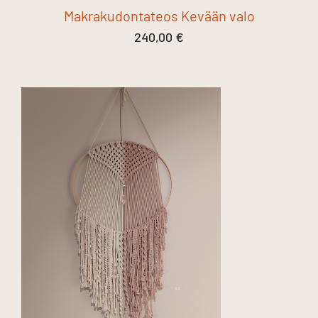
Makrakudontateos Kevään valo
240,00
€