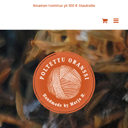
Ohita
Ilmainen toimitus yli 100 € tilauksille