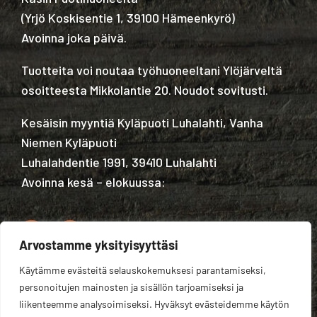
(
Yrjö Koskisentie 1, 39100 Hämeenkyrö
)
Avoinna joka päivä.
Tuotteita voi noutaa työhuoneeltani Ylöjärveltä
osoitteesta Mikkolantie 20. Noudot sovitusti.
Kesäisin myyntiä Kyläpuoti Luhalahti, Vanha
Niemen Kyläpuoti
Luhalahdentie 1991, 39410 Luhalahti
Avoinna kesä – elokuussa:
Arvostamme yksityisyyttäsi
Käytämme evästeitä selauskokemuksesi parantamiseksi,
Tietosuojaseloste
personoitujen mainosten ja sisällön tarjoamiseksi ja
liikenteemme analysoimiseksi. Hyväksyt evästeidemme käytön