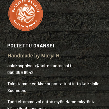
POLTETTU ORANSSI
Handmade by Marja H.
asiakaspalvelu@poltettuoranssi.fi
050 359 8542
Toimitamme verkkokaupasta tuotteita kaikkialle
Suomeen.
Tuotteitamme voi ostaa myös Hämeenkyröstä
Käsin Puotihuoneelta