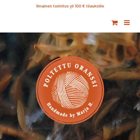
Ohita
Ilmainen toimitus yli 100 € tilauksille