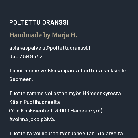
POLTETTU ORANSSI
Handmade by Marja H.
asiakaspalvelu@poltettuoranssi.fi
050 359 8542
Toimitamme verkkokaupasta tuotteita kaikkialle
Suomeen.
Tuotteitamme voi ostaa myös Hämeenkyröstä
Käsin Puotihuoneelta
(
Yrjö Koskisentie 1, 39100 Hämeenkyrö
)
Avoinna joka päivä.
Tuotteita voi noutaa työhuoneeltani Ylöjärveltä