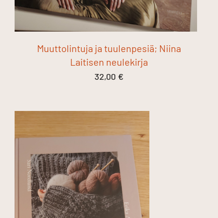
Muuttolintuja ja tuulenpesiä; Niina
Laitisen neulekirja
32,00
€