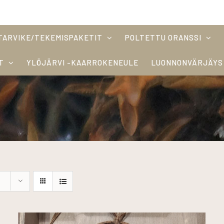
TARVIKE/TEKEMISPAKETIT
POLTETTU ORANSSI
T
YLÖJÄRVI -KAARROKENEULE
LUONNONVÄRJÄYS