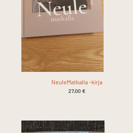
NeuleMatkalla -kirja
27,00
€