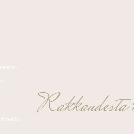
Suomeen.
in
Rakkaudesta k
oitteesta