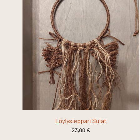
Löylysieppari Sulat
23,00
€