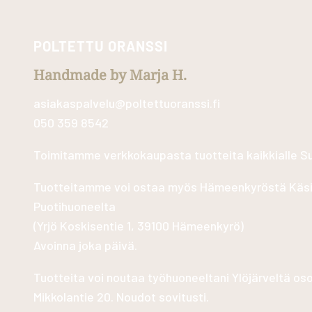
POLTETTU ORANSSI
Handmade by Marja H.
asiakaspalvelu@poltettuoranssi.fi
050 359 8542
Toimitamme verkkokaupasta tuotteita kaikkialle 
Tuotteitamme voi ostaa myös Hämeenkyröstä Käs
Puotihuoneelta
(
Yrjö Koskisentie 1, 39100 Hämeenkyrö
)
Avoinna joka päivä.
Tuotteita voi noutaa työhuoneeltani Ylöjärveltä os
Mikkolantie 20. Noudot sovitusti.