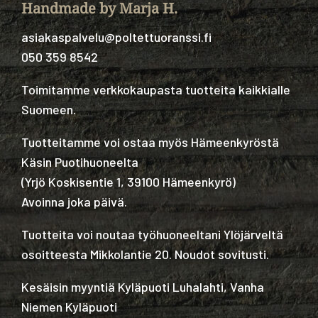
Handmade by Marja H.
asiakaspalvelu@poltettuoranssi.fi
050 359 8542
Toimitamme verkkokaupasta tuotteita kaikkialle
Suomeen.
Tuotteitamme voi ostaa myös Hämeenkyröstä
Käsin Puotihuoneelta
(
Yrjö Koskisentie 1, 39100 Hämeenkyrö
)
Avoinna joka päivä.
Tuotteita voi noutaa työhuoneeltani Ylöjärveltä
osoitteesta Mikkolantie 20. Noudot sovitusti.
Kesäisin myyntiä Kyläpuoti Luhalahti, Vanha
Niemen Kyläpuoti