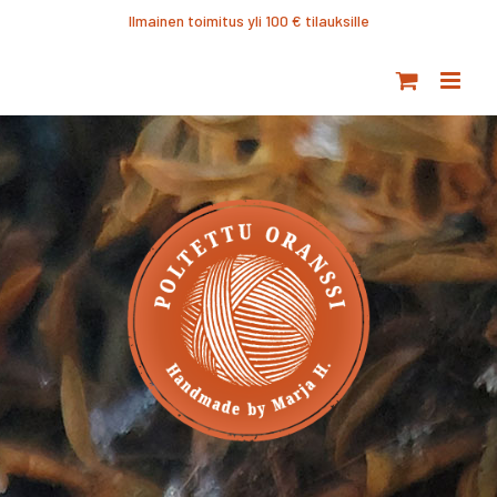
Ohita
Ilmainen toimitus yli 100 € tilauksille