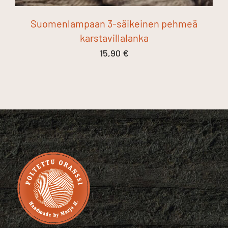
Suomenlampaan 3-säikeinen pehmeä
karstavillalanka
15,90
€