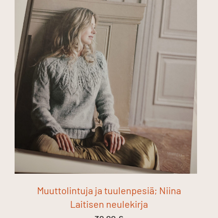
Muuttolintuja ja tuulenpesiä; Niina
Laitisen neulekirja