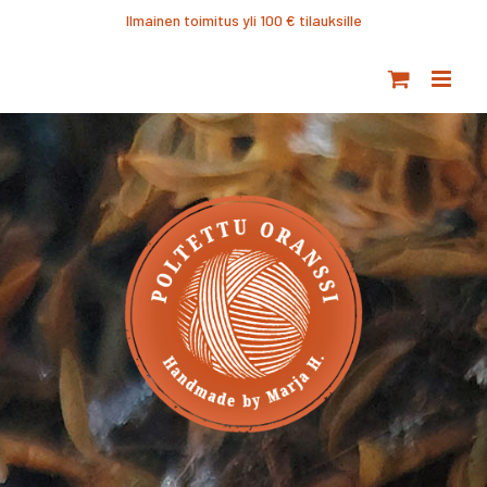
Ohita
Ilmainen toimitus yli 100 € tilauksille