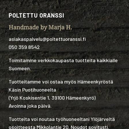
POLTETTU ORANSSI
Handmade by Marja H.
asiakaspalvelu@poltettuoranssi.fi
050 359 8542
Toimitamme verkkokaupasta tuotteita kaikkialle
Suomeen.
Tuotteitamme voi ostaa myös Hämeenkyröstä
Käsin Puotihuoneelta
(
Yrjö Koskisentie 1, 39100 Hämeenkyrö
)
Avoinna joka päivä.
Tuotteita voi noutaa työhuoneeltani Ylöjärveltä
osoitteesta Mikkolantie 20. Noudot sovitusti.