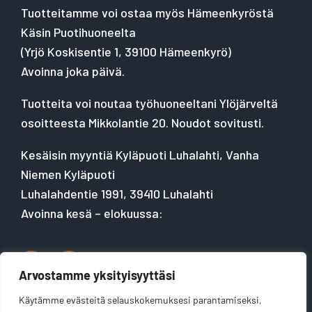
Tuotteitamme voi ostaa myös Hämeenkyröstä
Käsin Puotihuoneelta
(
Yrjö Koskisentie 1, 39100 Hämeenkyrö
)
Avoinna joka päivä.
Tuotteita voi noutaa työhuoneeltani Ylöjärveltä
osoitteesta Mikkolantie 20. Noudot sovitusti.
Kesäisin myyntiä Kyläpuoti Luhalahti, Vanha
Niemen Kyläpuoti
Luhalahdentie 1991, 39410 Luhalahti
Avoinna kesä – elokuussa:
Arvostamme yksityisyyttäsi
Käytämme evästeitä selauskokemuksesi parantamiseksi,