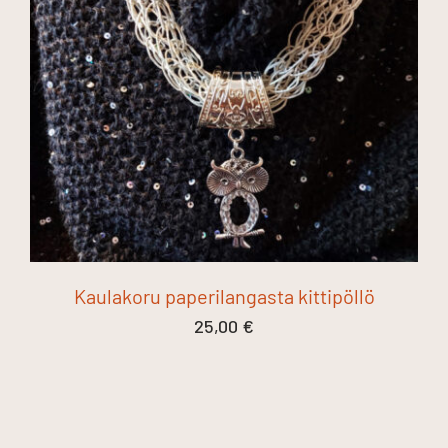
Kaulakoru paperilangasta kittipöllö
25,00
€