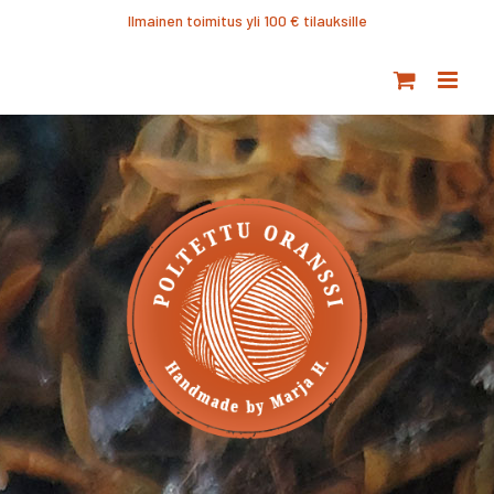
Ohita
Ilmainen toimitus yli 100 € tilauksille