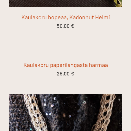
Kaulakoru hopeaa, Kadonnut Helmi
50,00
€
Kaulakoru paperilangasta harmaa
25,00
€