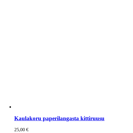
Kaulakoru paperilangasta kittiruusu
25,00
€