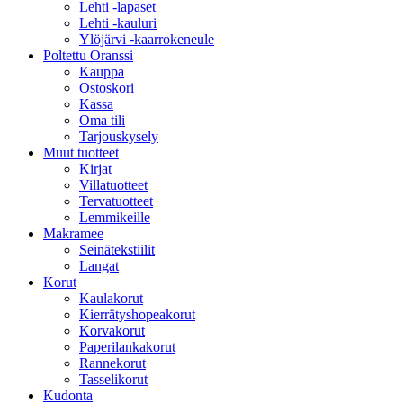
Lehti -lapaset
Lehti -kauluri
Ylöjärvi -kaarrokeneule
Poltettu Oranssi
Kauppa
Ostoskori
Kassa
Oma tili
Tarjouskysely
Muut tuotteet
Kirjat
Villatuotteet
Tervatuotteet
Lemmikeille
Makramee
Seinätekstiilit
Langat
Korut
Kaulakorut
Kierrätyshopeakorut
Korvakorut
Paperilankakorut
Rannekorut
Tasselikorut
Kudonta