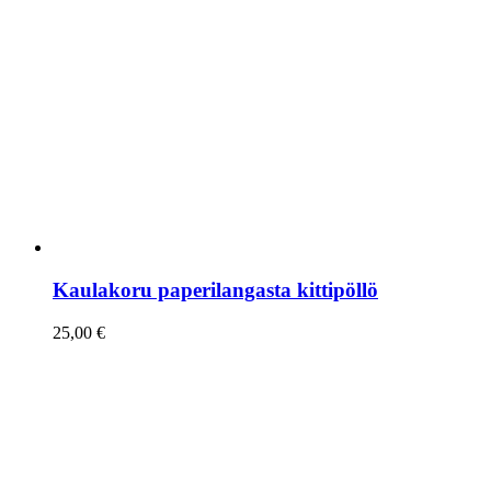
Kaulakoru paperilangasta kittipöllö
25,00
€