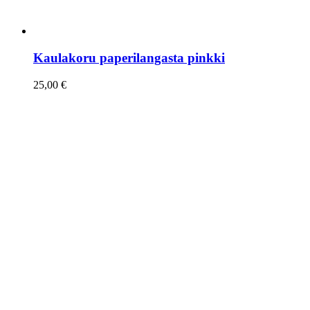
Kaulakoru paperilangasta pinkki
25,00
€