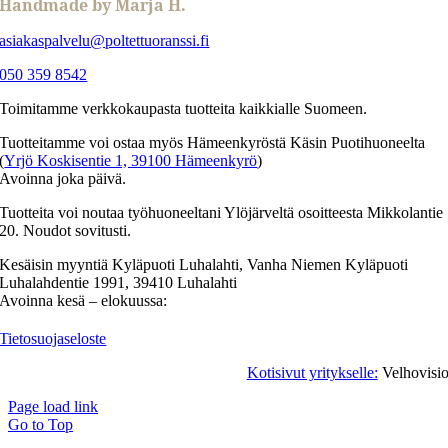
Handmade by Marja H.
asiakaspalvelu@poltettuoranssi.fi
050 359 8542
Toimitamme verkkokaupasta tuotteita kaikkialle Suomeen.
Tuotteitamme voi ostaa myös Hämeenkyröstä Käsin Puotihuoneelta
(
Yrjö Koskisentie 1, 39100 Hämeenkyrö
)
Avoinna joka päivä.
Tuotteita voi noutaa työhuoneeltani Ylöjärveltä osoitteesta Mikkolantie
20. Noudot sovitusti.
Kesäisin myyntiä Kyläpuoti Luhalahti, Vanha Niemen Kyläpuoti
Luhalahdentie 1991, 39410 Luhalahti
Avoinna kesä – elokuussa:
Tietosuojaseloste
Kotisivut yritykselle:
Velhovisi
Page load link
Go to Top