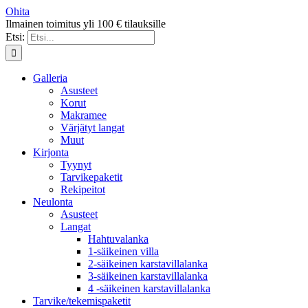
Ohita
Ilmainen toimitus yli 100 € tilauksille
Etsi:
Galleria
Asusteet
Korut
Makramee
Värjätyt langat
Muut
Kirjonta
Tyynyt
Tarvikepaketit
Rekipeitot
Neulonta
Asusteet
Langat
Hahtuvalanka
1-säikeinen villa
2-säikeinen karstavillalanka
3-säikeinen karstavillalanka
4 -säikeinen karstavillalanka
Tarvike/tekemispaketit