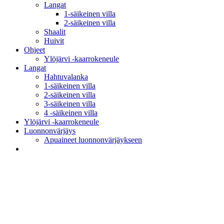
Langat
1-säikeinen villa
2-säikeinen villa
Shaalit
Huivit
Ohjeet
Ylöjärvi -kaarrokeneule
Langat
Hahtuvalanka
1-säikeinen villa
2-säikeinen villa
3-säikeinen villa
4 -säikeinen villa
Ylöjärvi -kaarrokeneule
Luonnonvärjäys
Apuaineet luonnonvärjäykseen