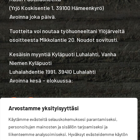
(
Yrjö Koskisentie 1, 39100 Hämeenkyrö
)
Avoinna joka päivä.
Tuotteita voi noutaa työhuoneeltani Ylöjärveltä
osoitteesta Mikkolantie 20. Noudot sovitusti.
Kesäisin myyntiä Kyläpuoti Luhalahti, Vanha
Niemen Kyläpuoti
Luhalahdentie 1991, 39410 Luhalahti
Avoinna kesä – elokuussa:
Arvostamme yksityisyyttäsi
Käytämme evästeitä selauskokemuksesi parantamiseksi,
Tietosuojaseloste
personoitujen mainosten ja sisällön tarjoamiseksi ja
liikenteemme analysoimiseksi. Hyväksyt evästeidemme käytön