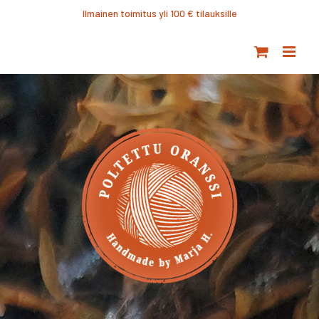
Ohita
Ilmainen toimitus yli 100 € tilauksille