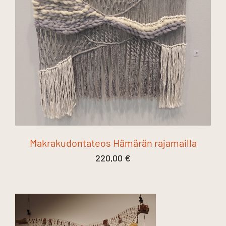
Makrakudontateos Hämärän rajamailla
220,00
€