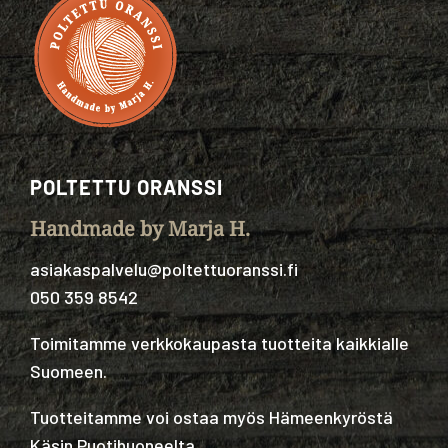
POLTETTU ORANSSI
Handmade by Marja H.
asiakaspalvelu@poltettuoranssi.fi
050 359 8542
Toimitamme verkkokaupasta tuotteita kaikkialle
Suomeen.
Tuotteitamme voi ostaa myös Hämeenkyröstä
Käsin Puotihuoneelta