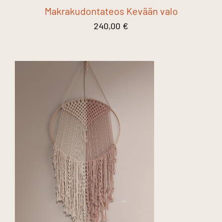
Makrakudontateos Kevään valo
240,00
€