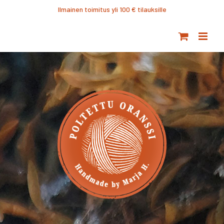
Ohita
Ilmainen toimitus yli 100 € tilauksille