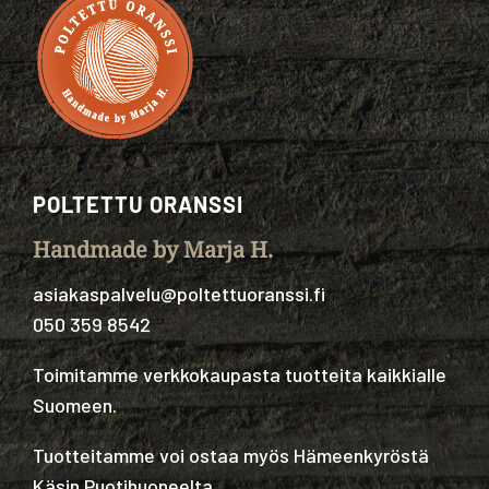
POLTETTU ORANSSI
Handmade by Marja H.
asiakaspalvelu@poltettuoranssi.fi
050 359 8542
Toimitamme verkkokaupasta tuotteita kaikkialle
Suomeen.
Tuotteitamme voi ostaa myös Hämeenkyröstä
Käsin Puotihuoneelta