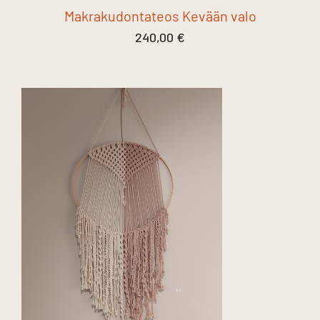
Makrakudontateos Kevään valo
240,00
€