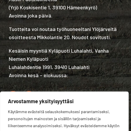
(
Yrjö Koskisentie 1, 39100 Hämeenkyrö
)
Avoinna joka päivä.
Tuotteita voi noutaa työhuoneeltani Ylöjärveltä
osoitteesta Mikkolantie 20. Noudot sovitusti.
Kesäisin myyntiä Kyläpuoti Luhalahti, Vanha
Niemen Kyläpuoti
Luhalahdentie 1991, 39410 Luhalahti
Avoinna kesä – elokuussa:
Arvostamme yksityisyyttäsi
Käytämme evästeitä selauskokemuksesi parantamiseksi,
Tietosuojaseloste
personoitujen mainosten ja sisällön tarjoamiseksi ja
liikenteemme analysoimiseksi. Hyväksyt evästeidemme käytön