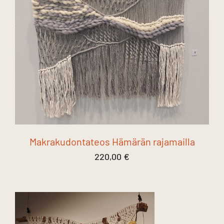
Makrakudontateos Hämärän rajamailla
220,00
€