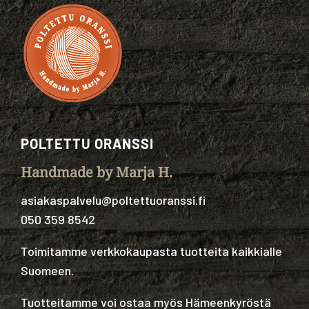
POLTETTU ORANSSI
Handmade by Marja H.
asiakaspalvelu@poltettuoranssi.fi
050 359 8542
Toimitamme verkkokaupasta tuotteita kaikkialle
Suomeen.
Tuotteitamme voi ostaa myös Hämeenkyröstä