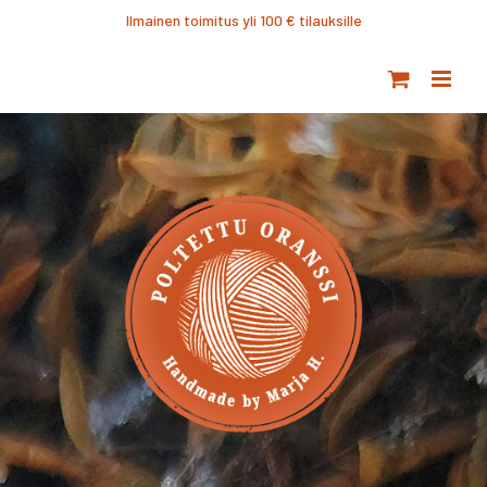
Ohita
Ilmainen toimitus yli 100 € tilauksille