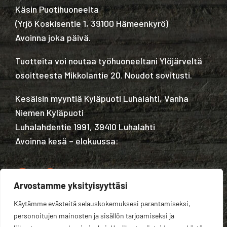
Käsin Puotihuoneelta
(
Yrjö Koskisentie 1, 39100 Hämeenkyrö
)
Avoinna joka päivä.
Tuotteita voi noutaa työhuoneeltani Ylöjärveltä
osoitteesta Mikkolantie 20. Noudot sovitusti.
Kesäisin myyntiä Kyläpuoti Luhalahti, Vanha
Niemen Kyläpuoti
Luhalahdentie 1991, 39410 Luhalahti
Avoinna kesä – elokuussa:
Arvostamme yksityisyyttäsi
Käytämme evästeitä selauskokemuksesi parantamiseksi,
Tietosuojaseloste
personoitujen mainosten ja sisällön tarjoamiseksi ja