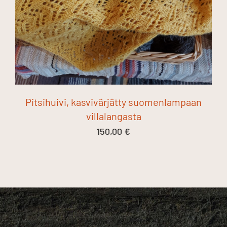
Pitsihuivi, kasvivärjätty suomenlampaan
villalangasta
150,00
€