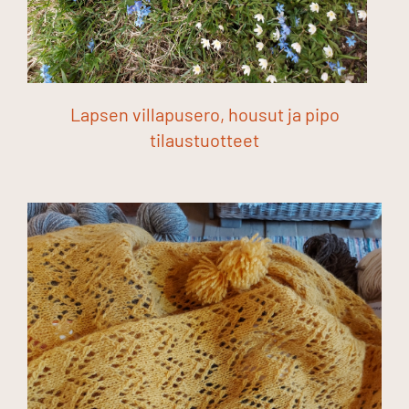
Lapsen villapusero, housut ja pipo
tilaustuotteet