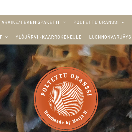
TARVIKE/TEKEMISPAKETIT
POLTETTU ORANSSI
T
YLÖJÄRVI -KAARROKENEULE
LUONNONVÄRJÄYS