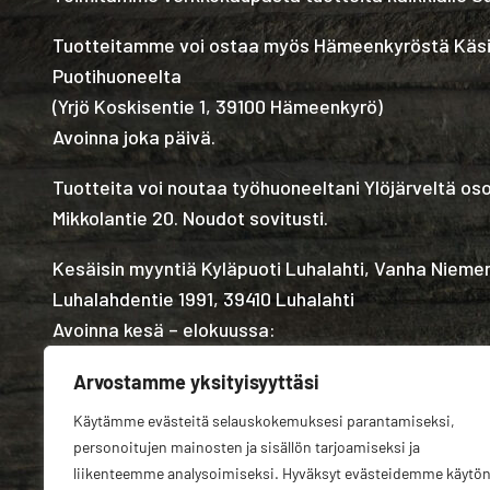
Tuotteitamme voi ostaa myös Hämeenkyröstä Käs
Puotihuoneelta
(
Yrjö Koskisentie 1, 39100 Hämeenkyrö
)
Avoinna joka päivä.
Tuotteita voi noutaa työhuoneeltani Ylöjärveltä os
Mikkolantie 20. Noudot sovitusti.
Kesäisin myyntiä Kyläpuoti Luhalahti, Vanha Nieme
Luhalahdentie 1991, 39410 Luhalahti
Avoinna kesä – elokuussa:
Arvostamme yksityisyyttäsi
Käytämme evästeitä selauskokemuksesi parantamiseksi,
personoitujen mainosten ja sisällön tarjoamiseksi ja
liikenteemme analysoimiseksi. Hyväksyt evästeidemme käytö