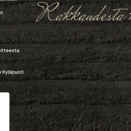
Rakkaudesta k
in
oitteesta
n Kyläpuoti
n