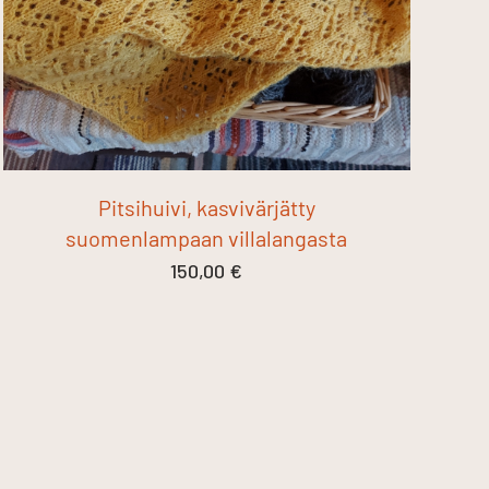
Pitsihuivi, kasvivärjätty
suomenlampaan villalangasta
150,00
€