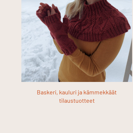
Baskeri, kauluri ja kämmekkäät
tilaustuotteet