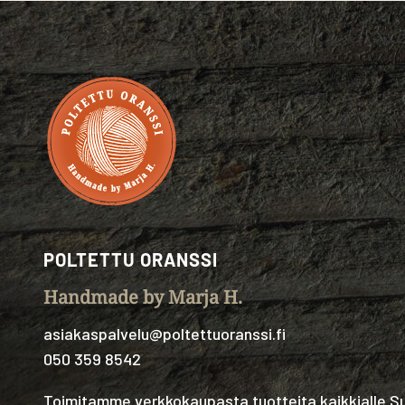
POLTETTU ORANSSI
Handmade by Marja H.
asiakaspalvelu@poltettuoranssi.fi
050 359 8542
Toimitamme verkkokaupasta tuotteita kaikkialle 