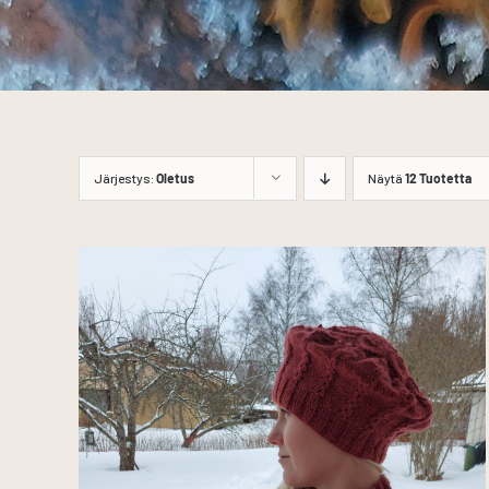
Järjestys:
Oletus
Näytä
12 Tuotetta