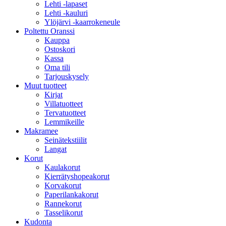
Lehti -lapaset
Lehti -kauluri
Ylöjärvi -kaarrokeneule
Poltettu Oranssi
Kauppa
Ostoskori
Kassa
Oma tili
Tarjouskysely
Muut tuotteet
Kirjat
Villatuotteet
Tervatuotteet
Lemmikeille
Makramee
Seinätekstiilit
Langat
Korut
Kaulakorut
Kierrätyshopeakorut
Korvakorut
Paperilankakorut
Rannekorut
Tasselikorut
Kudonta