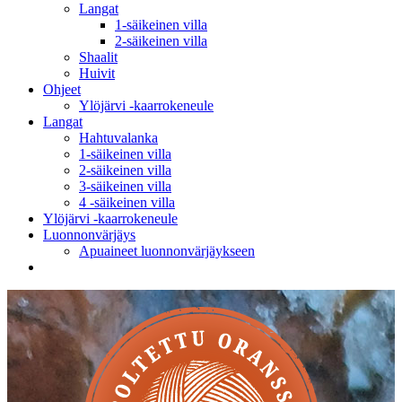
Langat
1-säikeinen villa
2-säikeinen villa
Shaalit
Huivit
Ohjeet
Ylöjärvi -kaarrokeneule
Langat
Hahtuvalanka
1-säikeinen villa
2-säikeinen villa
3-säikeinen villa
4 -säikeinen villa
Ylöjärvi -kaarrokeneule
Luonnonvärjäys
Apuaineet luonnonvärjäykseen