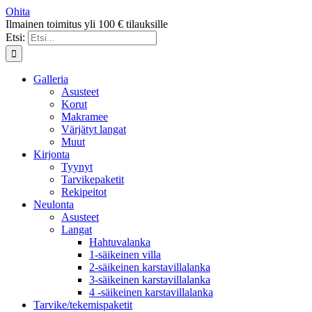
Ohita
Ilmainen toimitus yli 100 € tilauksille
Etsi:
Galleria
Asusteet
Korut
Makramee
Värjätyt langat
Muut
Kirjonta
Tyynyt
Tarvikepaketit
Rekipeitot
Neulonta
Asusteet
Langat
Hahtuvalanka
1-säikeinen villa
2-säikeinen karstavillalanka
3-säikeinen karstavillalanka
4 -säikeinen karstavillalanka
Tarvike/tekemispaketit