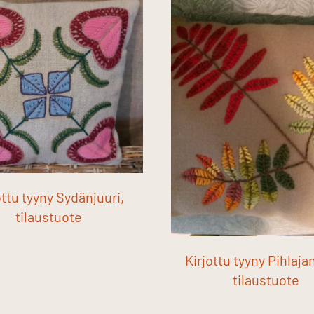
ottu tyyny Sydänjuuri,
tilaustuote
Kirjottu tyyny Pihlajan
tilaustuote