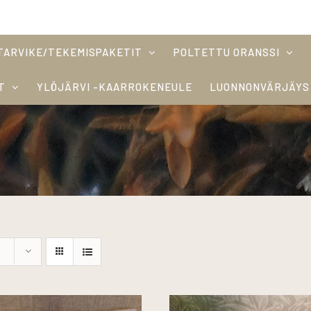
TARVIKE/TEKEMISPAKETIT
POLTETTU ORANSSI
T
YLÖJÄRVI -KAARROKENEULE
LUONNONVÄRJÄYS