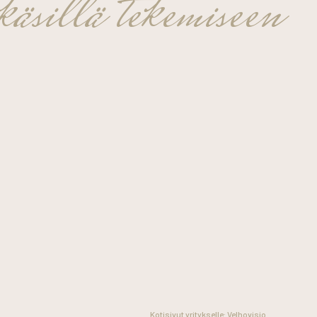
äsillä tekemiseen
Kotisivut yritykselle:
Velhovisio