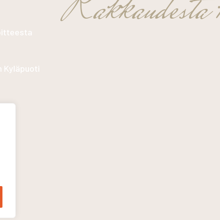
Rakkaudesta k
oitteesta
n Kyläpuoti
n