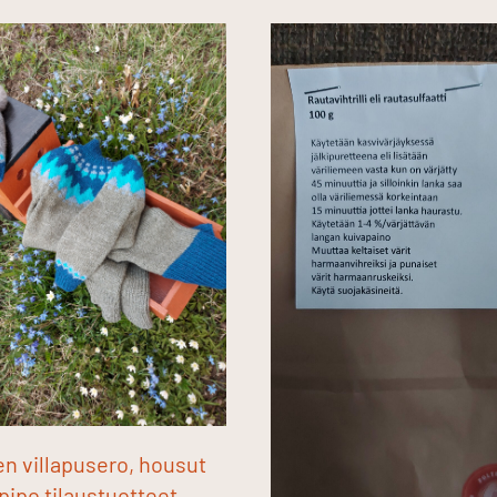
n villapusero, housut
 pipo tilaustuotteet