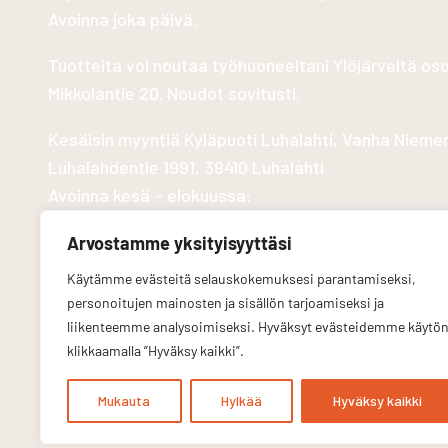
Avoinna joka päivä.
Tuotteita voi noutaa työhuoneeltani Ylöjärveltä os
Mikkolantie 20. Noudot sovitusti.
Kesäisin myyntiä Kyläpuoti Luhalahti, Vanha Nieme
Luhalahdentie 1991, 39410 Luhalahti
Avoinna kesä – elokuussa:
Arvostamme yksityisyyttäsi
Käytämme evästeitä selauskokemuksesi parantamiseksi,
personoitujen mainosten ja sisällön tarjoamiseksi ja
liikenteemme analysoimiseksi. Hyväksyt evästeidemme käytö
Tietosuojaseloste
klikkaamalla ”Hyväksy kaikki”.
Mukauta
Hylkää
Hyväksy kaikki