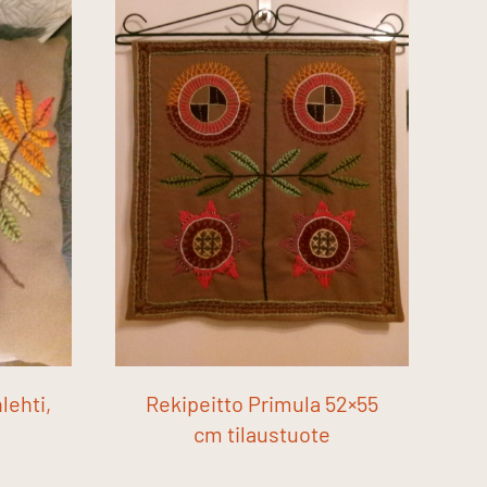
lehti,
Rekipeitto Primula 52×55
cm tilaustuote