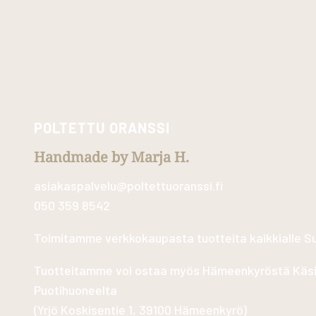
POLTETTU ORANSSI
Handmade by Marja H.
asiakaspalvelu@poltettuoranssi.fi
050 359 8542
Toimitamme verkkokaupasta tuotteita kaikkialle 
Tuotteitamme voi ostaa myös Hämeenkyröstä Käs
Puotihuoneelta
(
Yrjö Koskisentie 1, 39100 Hämeenkyrö
)