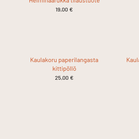
19,00
€
Kaulakoru paperilangasta
Kaul
kittipöllö
25,00
€