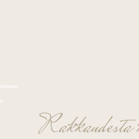
Suomeen.
in
Rakkaudesta k