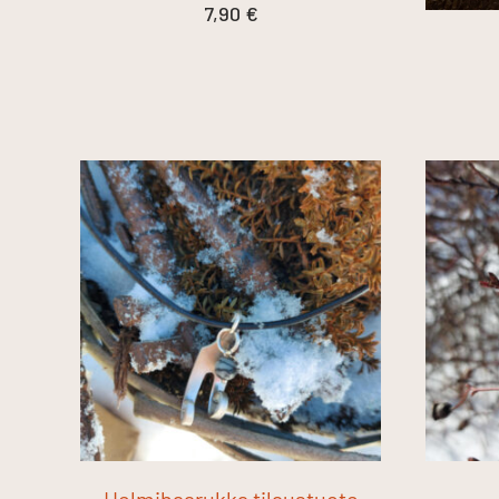
7,90
€
Helmihaarukka tilaustuote