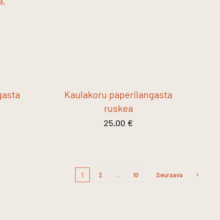
a,
i
gasta
Kaulakoru paperilangasta
ruskea
25,00
€
1
2
…
10
Seuraava