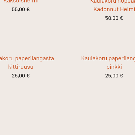
Kaulakoru hopea
Kadonnut Helm
55,00
€
50,00
€
akoru paperilangasta
Kaulakoru paperilan
kittiruusu
pinkki
25,00
€
25,00
€