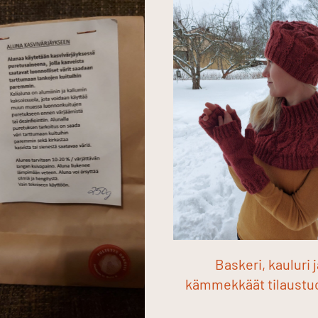
Baskeri, kauluri j
kämmekkäät tilaustu