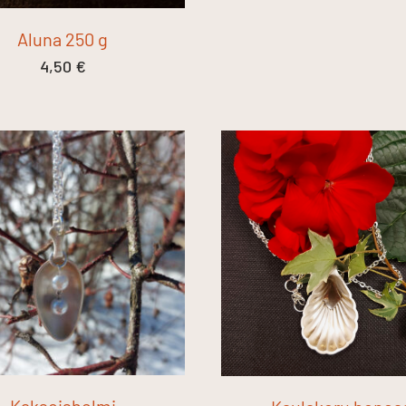
Aluna 250 g
4,50
€
Kaksoishelmi