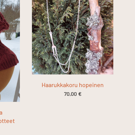
Haarukkakoru hopeinen
70,00
€
a
otteet