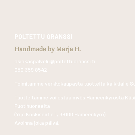
POLTETTU ORANSSI
Handmade by Marja H.
asiakaspalvelu@poltettuoranssi.fi
050 359 8542
Toimitamme verkkokaupasta tuotteita kaikkialle 
Tuotteitamme voi ostaa myös Hämeenkyröstä Käs
Puotihuoneelta
(
Yrjö Koskisentie 1, 39100 Hämeenkyrö
)
Avoinna joka päivä.