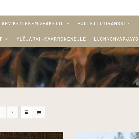
TARVIKE/TEKEMISPAKETIT
POLTETTU ORANSSI
T
YLÖJÄRVI -KAARROKENEULE
LUONNONVÄRJÄYS