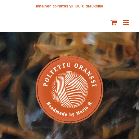
Ohita
Ilmainen toimitus yli 100 € tilauksille