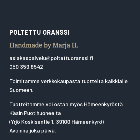
POLTETTU ORANSSI
Handmade by Marja H.
asiakaspalvelu@poltettuoranssi.fi
050 359 8542
Toimitamme verkkokaupasta tuotteita kaikkialle
Suomeen.
Tuotteitamme voi ostaa myös Hämeenkyröstä
Käsin Puotihuoneelta
(
Yrjö Koskisentie 1, 39100 Hämeenkyrö
)
Avoinna joka päivä.