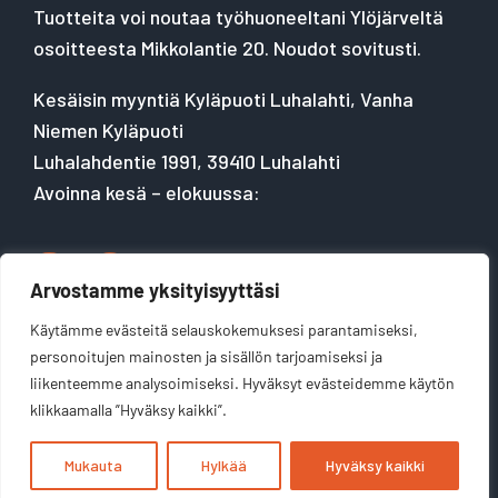
Tuotteita voi noutaa työhuoneeltani Ylöjärveltä
osoitteesta Mikkolantie 20. Noudot sovitusti.
Kesäisin myyntiä Kyläpuoti Luhalahti, Vanha
Niemen Kyläpuoti
Luhalahdentie 1991, 39410 Luhalahti
Avoinna kesä – elokuussa:
Arvostamme yksityisyyttäsi
Käytämme evästeitä selauskokemuksesi parantamiseksi,
Tietosuojaseloste
personoitujen mainosten ja sisällön tarjoamiseksi ja
liikenteemme analysoimiseksi. Hyväksyt evästeidemme käytön
klikkaamalla ”Hyväksy kaikki”.
Mukauta
Hylkää
Hyväksy kaikki
Kotisivut yritykselle:
Velhovisio